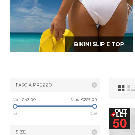
BIKINI SLIP E TOP
FASCIA PREZZO
Min:
€43,00
Max:
€259,00
43
259
SIZE