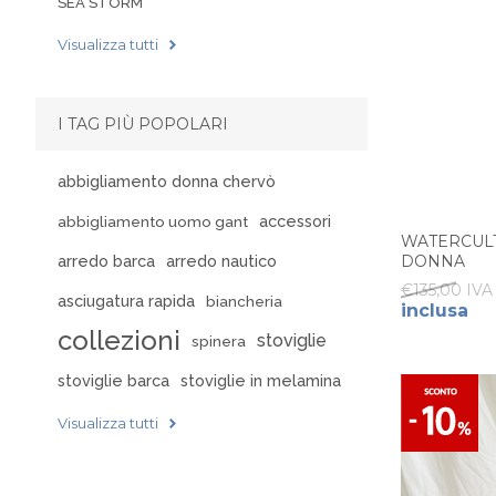
SEA STORM
Visualizza tutti
I TAG PIÙ POPOLARI
abbigliamento donna chervò
accessori
abbigliamento uomo gant
WATERCULT
arredo barca
arredo nautico
DONNA
€135,00 IVA 
asciugatura rapida
biancheria
inclusa
collezioni
stoviglie
spinera
stoviglie barca
stoviglie in melamina
Visualizza tutti