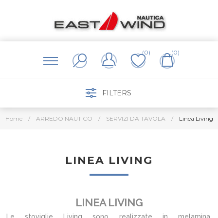
(0)
(0)
FILTERS
Home
/
ARREDO NAUTICO
/
SERVIZI DA TAVOLA
/
Linea Living
LINEA LIVING
LINEA LIVING
Le stoviglie Living sono realizzate in melamina,