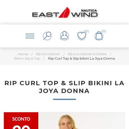
(0)
(0)
Home
/
BEACHWEAR
/
BEACHWEAR DONNA
/
Bikini Slip e Top
/
Rip Curl Top & Slip bikini La Joya Donna
RIP CURL TOP & SLIP BIKINI LA
JOYA DONNA