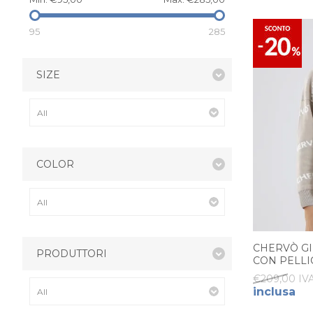
95
285
SIZE
COLOR
CHERVÒ GI
PRODUTTORI
CON PELLI
€209,00 IVA
inclusa