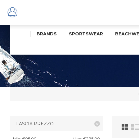
BRANDS
SPORTSWEAR
BEACHWE
FASCIA PREZZO
Min:
€95,00
Max:
€285,00