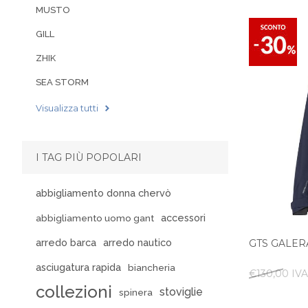
MUSTO
GILL
ZHIK
SEA STORM
Visualizza tutti
I TAG PIÙ POPOLARI
abbigliamento donna chervò
accessori
abbigliamento uomo gant
arredo barca
arredo nautico
GTS GALER
asciugatura rapida
biancheria
€130,00 IVA
collezioni
stoviglie
spinera