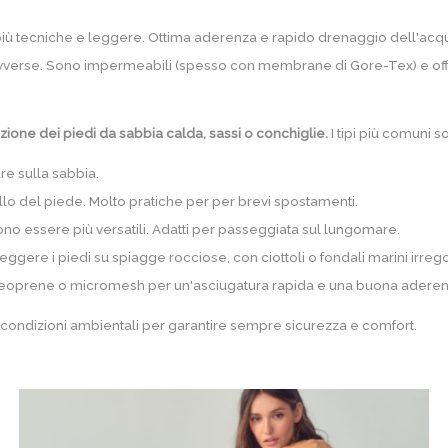
più tecniche e leggere. Ottima aderenza e rapido drenaggio dell'acq
 avverse. Sono impermeabili (spesso con membrane di Gore-Tex) e off
ezione dei piedi da sabbia calda, sassi o conchiglie.
I tipi più comuni s
re sulla sabbia.
ollo del piede. Molto pratiche per per brevi spostamenti.
ono essere più versatili. Adatti per passeggiata sul lungomare.
eggere i piedi su spiagge rocciose, con ciottoli o fondali marini irre
e neoprene o micromesh per un'asciugatura rapida e una buona aderen
lle condizioni ambientali per garantire sempre sicurezza e comfort.