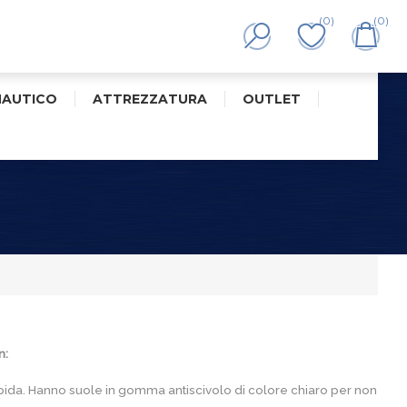
(0)
(0)
NAUTICO
ATTREZZATURA
OUTLET
n:
rapida. Hanno suole in gomma antiscivolo di colore chiaro per non