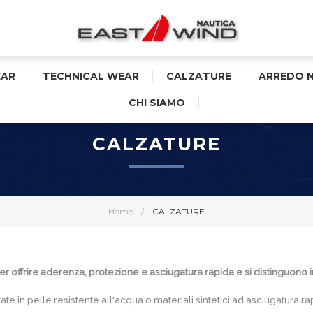
AR
TECHNICAL WEAR
CALZATURE
ARREDO 
CHI SIAMO
CALZATURE
Home
/
CALZATURE
er offrire aderenza, protezione e asciugatura rapida e si distinguono i
ate in pelle resistente all'acqua o materiali sintetici ad asciugatura 