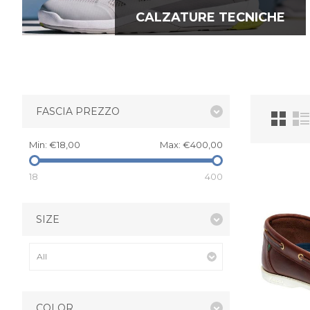
CALZATURE TECNICHE
FASCIA PREZZO
Min:
€18,00
Max:
€400,00
18
400
SIZE
COLOR