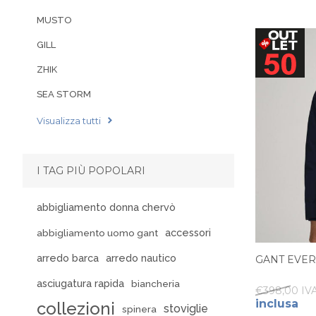
MUSTO
GILL
ZHIK
SEA STORM
Visualizza tutti
I TAG PIÙ POPOLARI
abbigliamento donna chervò
accessori
abbigliamento uomo gant
arredo barca
arredo nautico
GANT EVE
asciugatura rapida
biancheria
€398,00 IVA
inclusa
collezioni
stoviglie
spinera