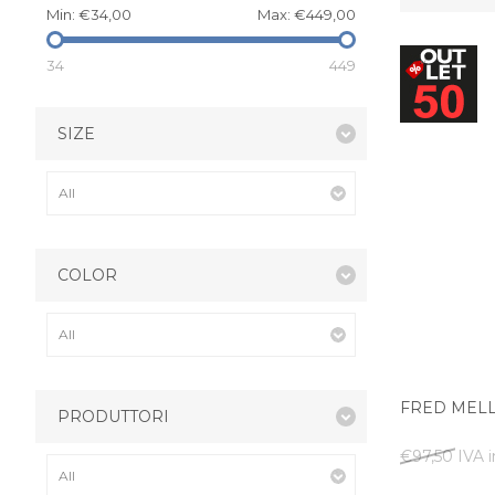
Min:
€34,00
Max:
€449,00
34
449
SIZE
COLOR
FRED MEL
PRODUTTORI
€97,50 IVA i