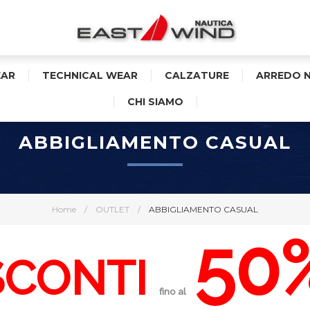
AR
TECHNICAL WEAR
CALZATURE
ARREDO 
CHI SIAMO
ABBIGLIAMENTO CASUAL
Home
/
OUTLET
/
ABBIGLIAMENTO CASUAL
50
SC
ONTI
fino al