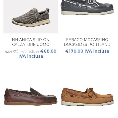
HH AHIGA SLIP-ON
SEBAGO MOCASSINO
CALZATURE UOMO
DOCKSIDES PORTLAND
UOMO
€68,00
€170,00 IVA inclusa
€85,00 IVA inclusa
IVA inclusa