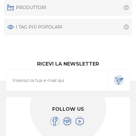
PRODUTTORI
I TAG PIÙ POPOLARI
RICEVI LA NEWSLETTER
FOLLOW US