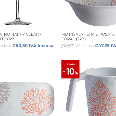
VINO HAPPY CLEAR -
MB INSALATIERA & POSAT
TE 6PZ
CORAL (3PZ)
€60,30 IVA inclusa
€47,25 IV
nclusa
€52,50 IVA inclusa