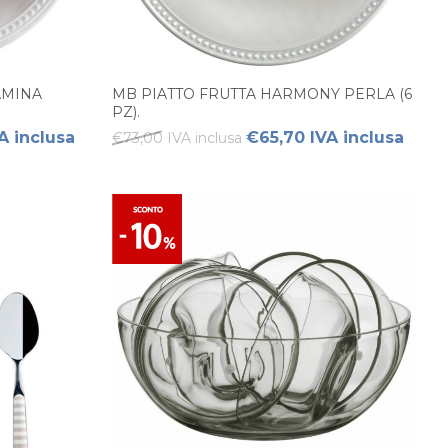
AMINA
MB PIATTO FRUTTA HARMONY PERLA (6
PZ).
A inclusa
€65,70 IVA inclusa
€73,00 IVA inclusa