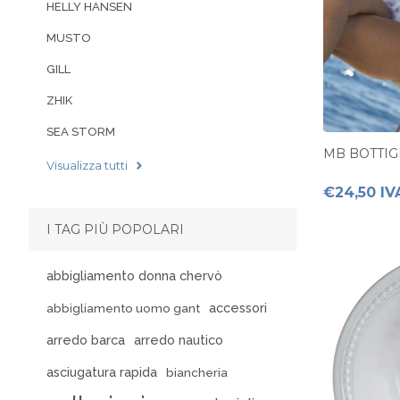
HELLY HANSEN
MUSTO
GILL
ZHIK
SEA STORM
MB BOTTIGL
Visualizza tutti
€24,50 IV
I TAG PIÙ POPOLARI
abbigliamento donna chervò
accessori
abbigliamento uomo gant
arredo barca
arredo nautico
asciugatura rapida
biancheria