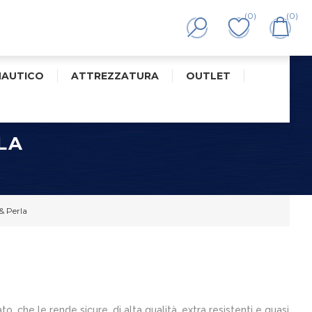
(0)
(0)
NAUTICO
ATTREZZATURA
OUTLET
LA
& Perla
 che le rende sicure, di alta qualità, extra resistenti e quasi