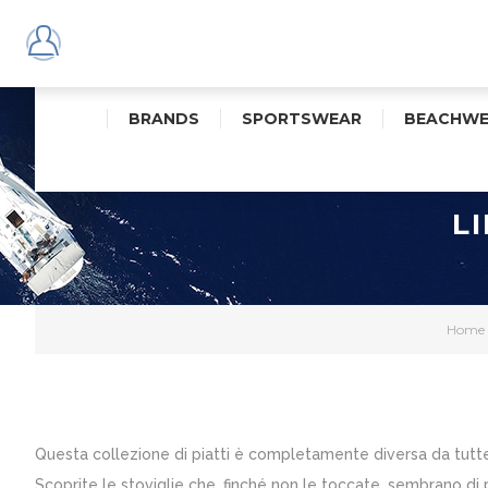
BRANDS
SPORTSWEAR
BEACHWE
L
Home
Questa collezione di piatti è completamente diversa da tutte
Scoprite le stoviglie che, finché non le toccate, sembrano di 