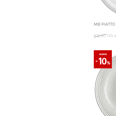
MB PIATTO
€81,50 IVA i