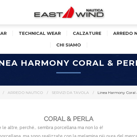
AR
TECHNICAL WEAR
CALZATURE
ARREDO 
CHI SIAMO
INEA HARMONY CORAL & PER
/
ARREDO NAUTICO
/
SERVIZI DA TAVOLA
/
Linea Harmony Coral 
CORAL & PERLA
 le altre, perché… sembra porcellana ma non lo è!
porcellana, ma sono realizzate con la melamina più pura del mercato,