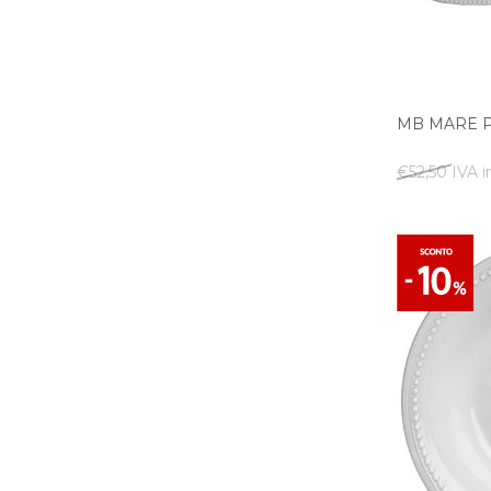
MB MARE P
€52,50 IVA i