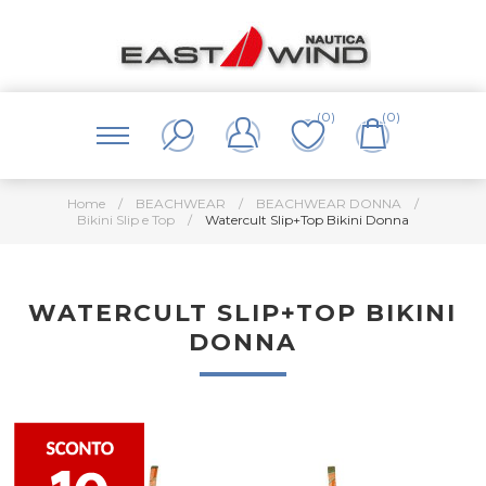
(0)
(0)
Home
/
BEACHWEAR
/
BEACHWEAR DONNA
/
Bikini Slip e Top
/
Watercult Slip+Top Bikini Donna
WATERCULT SLIP+TOP BIKINI
DONNA