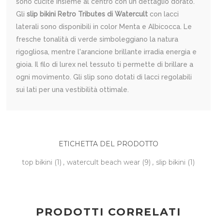
sono cucite insieme al centro con un dettaglio dorato.
Gli
slip bikini Retro Tributes di Watercult
con lacci
laterali sono disponibili in color Menta e Albicocca. Le
fresche tonalità di verde simboleggiano la natura
rigogliosa, mentre l'arancione brillante irradia energia e
gioia. Il filo di lurex nel tessuto ti permette di brillare a
ogni movimento. Gli slip sono dotati di lacci regolabili
sui lati per una vestibilità ottimale.
ETICHETTA DEL PRODOTTO
top bikini
(1)
,
watercult beach wear
(9)
,
slip bikini
(1)
PRODOTTI CORRELATI