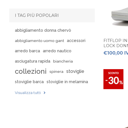
I TAG PIÙ POPOLARI
abbigliamento donna chervò
FITFLOP I
accessori
abbigliamento uomo gant
LOCK DON
arredo barca
arredo nautico
€100,00 I
asciugatura rapida
biancheria
collezioni
stoviglie
spinera
stoviglie barca
stoviglie in melamina
Visualizza tutti