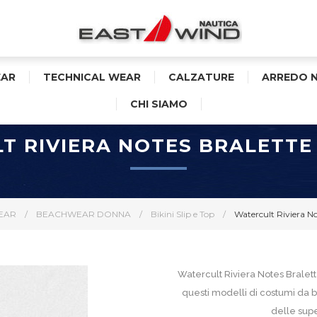
AR
TECHNICAL WEAR
CALZATURE
ARREDO 
CHI SIAMO
 RIVIERA NOTES BRALETTE 
EAR
/
BEACHWEAR DONNA
/
Bikini Slip e Top
/
Watercult Riviera No
Watercult Riviera Notes Bralett
questi modelli di costumi da 
delle supe