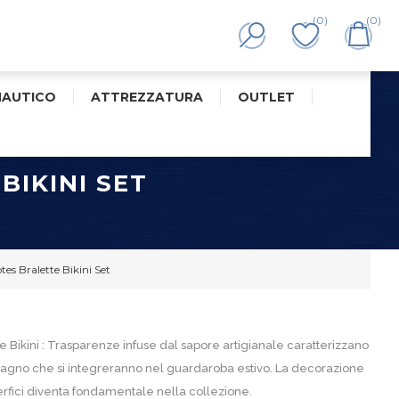
(0)
(0)
NAUTICO
ATTREZZATURA
OUTLET
BIKINI SET
tes Bralette Bikini Set
e Bikini : Trasparenze infuse dal sapore artigianale caratterizzano
bagno che si integreranno nel guardaroba estivo. La decorazione
rfici diventa fondamentale nella collezione.