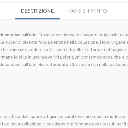
DESCRIZIONE
PAY & SHIP INFO
ecorativo sull'orlo:
Trasparenze infuse dal sapore artigianale cara
 superfici diventa fondamentale nella collezione. I look lingerie s
ze lasciano intravedere sottili scorci di pelle. Le forme del bagn
ormano lo stile in una nuova finta storia uni contemporanea che è
corativo sull'orlo. Busto foderato. Chiusura a clip nella parte po
ze infuse dal sapore artigianale caratterizzano questi modelli d
le nella collezione. I look lingerie si fondono con i tessuti per il