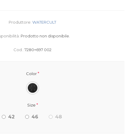
Produttore:
WATERCULT
sponibilità:
Prodotto non disponibile.
Cod.:
7280+697 002
*
Color
*
Size
42
46
48