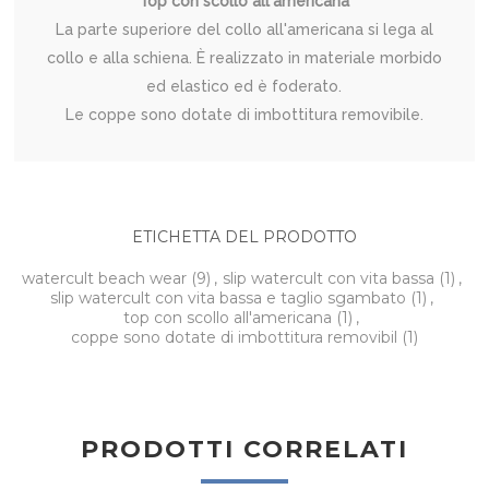
Top con scollo all'americana
La parte superiore del collo all'americana si lega al
collo e alla schiena. È realizzato in materiale morbido
ed elastico ed è foderato.
Le coppe sono dotate di imbottitura removibile.
ETICHETTA DEL PRODOTTO
watercult beach wear
(9)
,
slip watercult con vita bassa
(1)
,
slip watercult con vita bassa e taglio sgambato
(1)
,
top con scollo all'americana
(1)
,
coppe sono dotate di imbottitura removibil
(1)
PRODOTTI CORRELATI