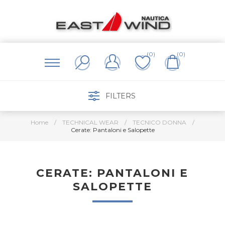
(0)
(0)
FILTERS
Home
/
TECHNICAL WEAR
/
TECNICO DONNA
/
Cerate: Pantaloni e Salopette
CERATE: PANTALONI E
SALOPETTE