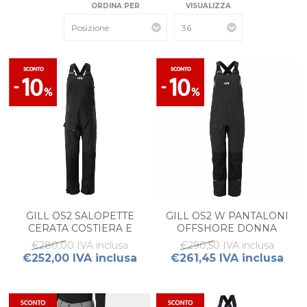
ORDINA PER
VISUALIZZA
GILL OS2 SALOPETTE
GILL OS2 W PANTALONI
CERATA COSTIERA E
OFFSHORE DONNA
OFFSHORE DONNA
€280,00 IVA inclusa
€290,50 IVA inclusa
€252,00 IVA inclusa
€261,45 IVA inclusa