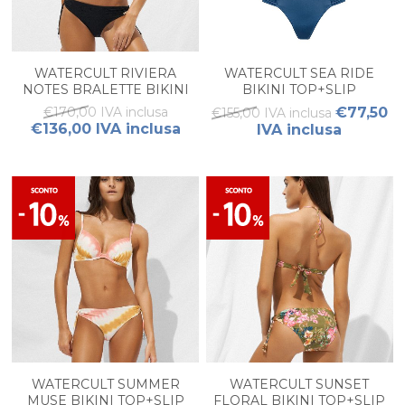
WATERCULT RIVIERA
WATERCULT SEA RIDE
NOTES BRALETTE BIKINI
BIKINI TOP+SLIP
SET
€170,00 IVA inclusa
€77,50
€155,00 IVA inclusa
€136,00 IVA inclusa
IVA inclusa
WATERCULT SUMMER
WATERCULT SUNSET
MUSE BIKINI TOP+SLIP
FLORAL BIKINI TOP+SLIP