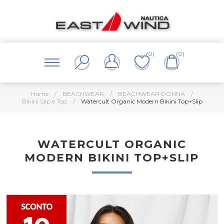
(0)
(0)
Home
/
BEACHWEAR
/
BEACHWEAR DONNA
/
Bikini Slip e Top
/
Watercult Organic Modern Bikini Top+Slip
WATERCULT ORGANIC
MODERN BIKINI TOP+SLIP