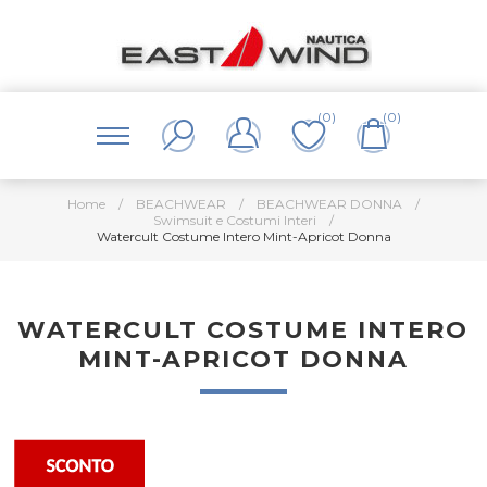
(0)
(0)
Home
/
BEACHWEAR
/
BEACHWEAR DONNA
/
Swimsuit e Costumi Interi
/
Watercult Costume Intero Mint-Apricot Donna
WATERCULT COSTUME INTERO
MINT-APRICOT DONNA