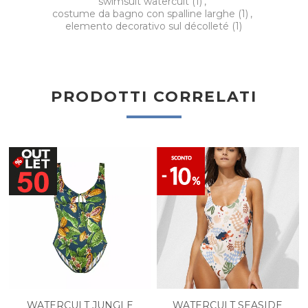
swimsuit watercult
(1)
,
costume da bagno con spalline larghe
(1)
,
elemento decorativo sul décolleté
(1)
PRODOTTI CORRELATI
WATERCULT JUNGLE
WATERCULT SEASIDE