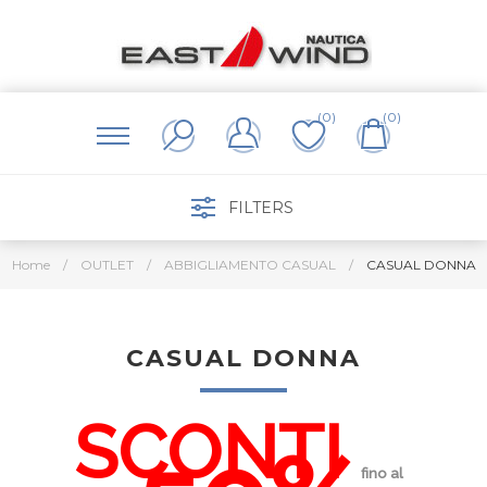
(0)
(0)
FILTERS
Home
/
OUTLET
/
ABBIGLIAMENTO CASUAL
/
CASUAL DONNA
CASUAL DONNA
SC
ONTI
fino al