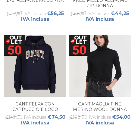
EA7 FELPA NERA DONNA
FRED MELLO FELPA ML
ZIP DONNA
€56,25
€44,25
€112,50 IVA inclusa
€88,50 IVA inclusa
IVA inclusa
IVA inclusa
GANT FELPA CON
GANT MAGLIA FINE
CAPPUCCIO E LOGO
MERINO WOOL DONNA
DONNA
€74,50
€54,00
€149,00 IVA inclusa
€108,00 IVA inclusa
IVA inclusa
IVA inclusa