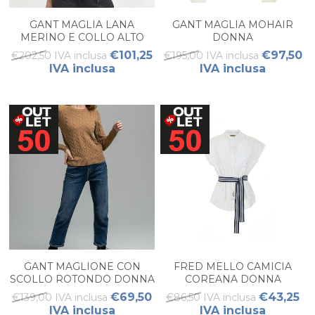
GANT MAGLIA LANA
GANT MAGLIA MOHAIR
MERINO E COLLO ALTO
DONNA
WOMAN
€101,25
€97,50
€202,50 IVA inclusa
€195,00 IVA inclusa
IVA inclusa
IVA inclusa
GANT MAGLIONE CON
FRED MELLO CAMICIA
SCOLLO ROTONDO DONNA
COREANA DONNA
€69,50
€43,25
€139,00 IVA inclusa
€86,50 IVA inclusa
IVA inclusa
IVA inclusa