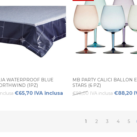
LIA WATERPROOF BLUE
MB PARTY CALICI BALLON 
RTHWIND (1PZ)
STARS (6 PZ)
€65,70 IVA inclusa
€88,20 I
inclusa
€98,00 IVA inclusa
1
2
3
4
5