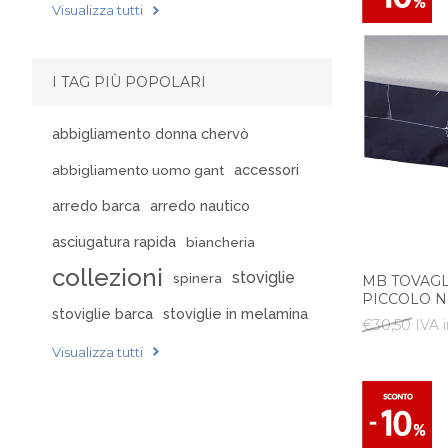
Visualizza tutti
I TAG PIÙ POPOLARI
abbigliamento donna chervò
accessori
abbigliamento uomo gant
arredo barca
arredo nautico
asciugatura rapida
biancheria
collezioni
stoviglie
spinera
MB TOVAG
PICCOLO N
stoviglie barca
stoviglie in melamina
€30,50 IVA i
Visualizza tutti