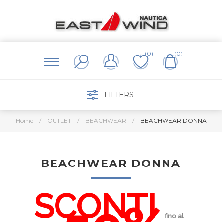
(0)
(0)
FILTERS
Home
/
OUTLET
/
BEACHWEAR
/
BEACHWEAR DONNA
BEACHWEAR DONNA
SC
ONTI
fino al