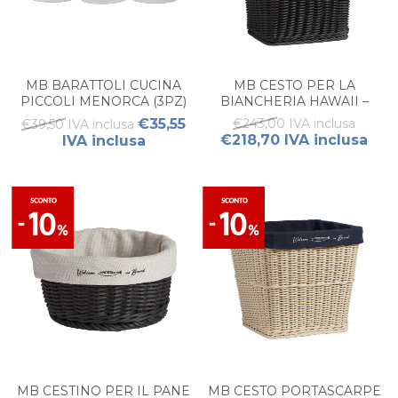
MB BARATTOLI CUCINA
MB CESTO PER LA
PICCOLI MENORCA (3PZ)
BIANCHERIA HAWAII –
WHITE
NERO
€35,55
€243,00 IVA inclusa
€39,50 IVA inclusa
€218,70 IVA inclusa
IVA inclusa
MB CESTINO PER IL PANE
MB CESTO PORTASCARPE