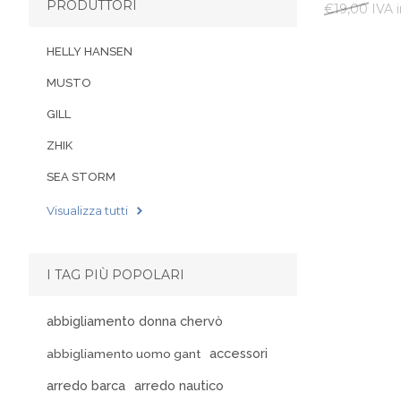
PRODUTTORI
€19,00 IVA i
HELLY HANSEN
MUSTO
GILL
ZHIK
SEA STORM
Visualizza tutti
I TAG PIÙ POPOLARI
abbigliamento donna chervò
accessori
abbigliamento uomo gant
arredo barca
arredo nautico