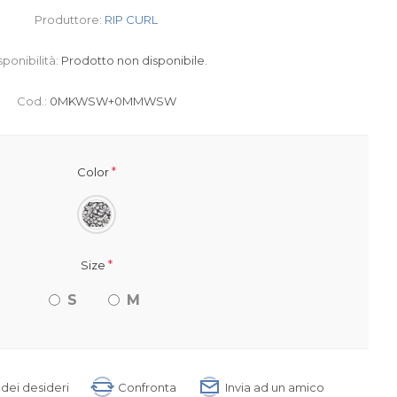
Produttore:
RIP CURL
sponibilità:
Prodotto non disponibile.
Cod.:
0MKWSW+0MMWSW
*
Color
*
Size
S
M
a dei desideri
Confronta
Invia ad un amico