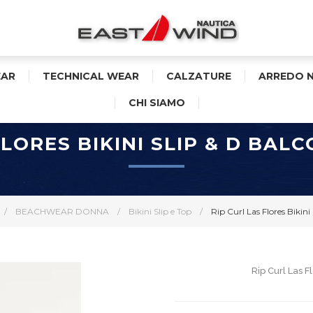
AR
TECHNICAL WEAR
CALZATURE
ARREDO 
CHI SIAMO
FLORES BIKINI SLIP & D BA
/
BEACHWEAR DONNA
/
Bikini Slip e Top
/
Rip Curl Las Flores Bikin
Rip Curl Las F