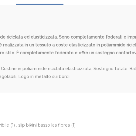
ide riciclata ed elasticizzata. Sono completamente foderati e imprez
 realizzata in un tessuto a coste elasticizzato in poliammide ricicl
ere stile. È completamente foderato e offre un sostegno confortevo
ostine in poliammide riciclata elasticizzata, Sostegno totale, Bal
golabili, Logo in metallo sui bordi
ibile
(1)
,
slip bikini basso las flores
(1)