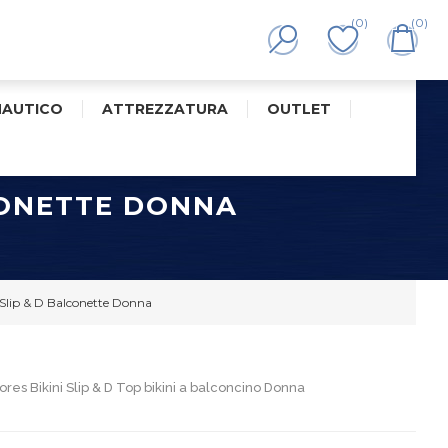
(0)
(0)
NAUTICO
ATTREZZATURA
OUTLET
LCONETTE DONNA
i Slip & D Balconette Donna
lores Bikini Slip & D Top bikini a balconcino Donna