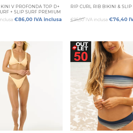
IKINI V PROFONDA TOP D+
RIP CURL RIB BIKINI & SLI
URF + SLIP SURF PREMIUM
€86,00 IVA inclusa
€76,40 IV
inclusa
€95,50 IVA inclusa