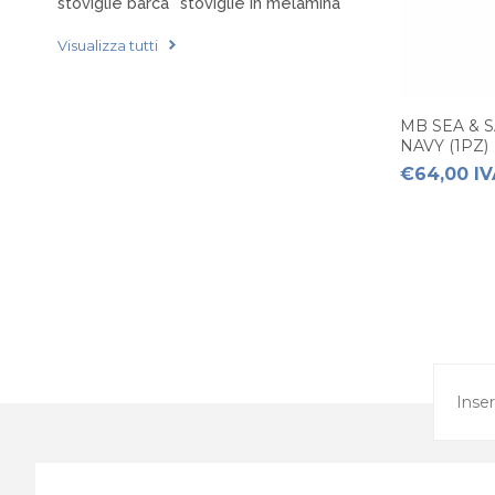
stoviglie barca
stoviglie in melamina
Visualizza tutti
MB SEA & 
NAVY (1PZ)
€64,00 IV