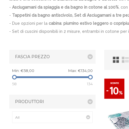
-
Asciugamani da spiaggia e da bagno in cotone al 100%
, con
-
Tappetini da bagno antiscivolo, Set di Asciugamani a tre pez
- Due opzioni per la
cabina
:
piumino estivo leggero o copripi
- Set di cuscini disponibili in 2 misure, entrambi in cotone per 
FASCIA PREZZO
Min:
€58,00
Max:
€134,00
58
134
PRODUTTORI