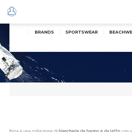
BRANDS
SPORTSWEAR
BEACHWE
Ibiza è una collezione di
biancheria da bagno e da letto
con u