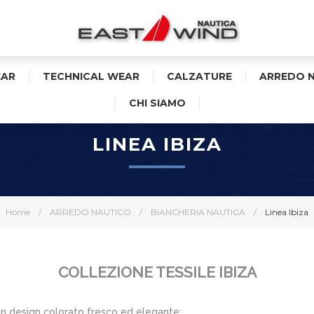
AR
TECHNICAL WEAR
CALZATURE
ARREDO 
CHI SIAMO
LINEA IBIZA
Home
/
ARREDO NAUTICO
/
BIANCHERIA NAUTICA
/
Linea Ibiza
COLLEZIONE TESSILE IBIZA
n design colorato fresco ed elegante: