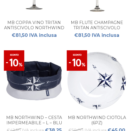
MB COPPA VINO TRITAN
MB FLUTE CHAMPAGNE
ANTISCIVOLO NORTHWIND
TRITAN ANTISCIVOLO
(6 PZ)
NORTHWIND (6 PZ)
€81,50 IVA inclusa
€81,50 IVA inclusa
MB NORTHWIND – CESTA
MB NORTHWIND CIOTOLA
IMPERMEABILE – L – BLU
(6PZ)
NAVY (1PZ)
€38,25
€45,00
€42,50 IVA inclusa
€50,00 IVA inclusa