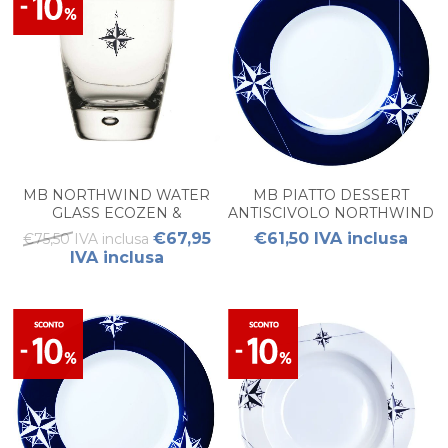
MB NORTHWIND WATER
MB PIATTO DESSERT
GLASS ECOZEN &
ANTISCIVOLO NORTHWIND
ANTISCIVOLO (6PZ)
(6 PZ)
€67,95
€61,50 IVA inclusa
€75,50 IVA inclusa
IVA inclusa