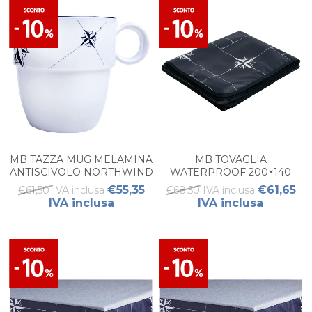
MB TAZZA MUG MELAMINA
MB TOVAGLIA
ANTISCIVOLO NORTHWIND
WATERPROOF 200×140
(6PZ)
NORTHWIND (1PZ)
€55,35
€61,65
€61,50 IVA inclusa
€68,50 IVA inclusa
IVA inclusa
IVA inclusa