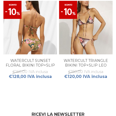
WATERCULT SUNSET
WATERCULT TRIANGLE
FLORAL BIKINI TOP+SLIP
BIKINI TOP+SLIP LEO
DRAPPEGGIO
ALLURES
€160,00 IVA inclusa
€150,00 IVA inclusa
€128,00 IVA inclusa
€120,00 IVA inclusa
RICEVI LA NEWSLETTER