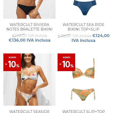
WATERCULT RIVIERA
WATERCULT SEA RIDE
NOTES BRALETTE BIKINI
BIKINI TOP+SLIP
SET
€170,00 IVA inclusa
€124,00
€155,00 IVA inclusa
€136,00 IVA inclusa
IVA inclusa
WATERCULT SEASIDE
WATERCULT SLIP+TOP