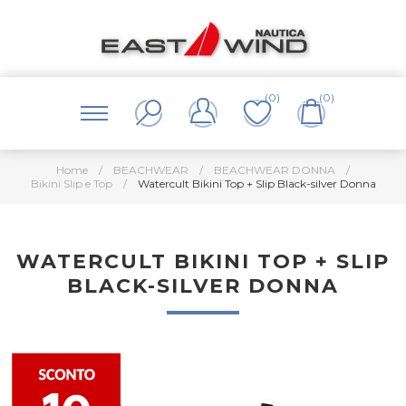
(0)
(0)
Home
/
BEACHWEAR
/
BEACHWEAR DONNA
/
Bikini Slip e Top
/
Watercult Bikini Top + Slip Black-silver Donna
WATERCULT BIKINI TOP + SLIP
BLACK-SILVER DONNA