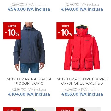
€600,00 IVA inclusa
€185,00 IVA inclusa
€540,00 IVA inclusa
€148,00 IVA inclusa
MUSTO MARINA GIACCA
MUSTO MPX GORETEX PRO
PIOGGIA UOMO
OFFSHORE JACKET 2.0
UOMO
€130,00 IVA inclusa
€950,00 IVA inclusa
€104,00 IVA inclusa
€855,00 IVA inclusa