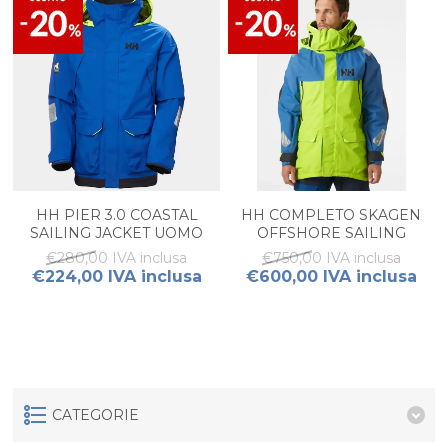
HH PIER 3.0 COASTAL
HH COMPLETO SKAGEN
SAILING JACKET UOMO
OFFSHORE SAILING
JACKET + BIB SALOPETTE
€280,00 IVA inclusa
€750,00 IVA inclusa
UOMO
€224,00 IVA inclusa
€600,00 IVA inclusa
CATEGORIE