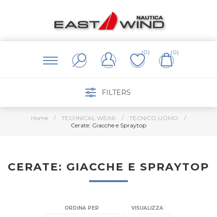
(0)
(0)
FILTERS
Home
/
TECHNICAL WEAR
/
TECNICO UOMO
/
Cerate: Giacche e Spraytop
CERATE: GIACCHE E SPRAYTOP
ORDINA PER
VISUALIZZA