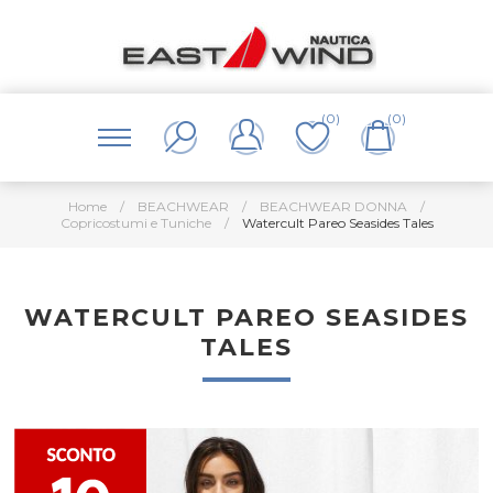
(0)
(0)
Home
/
BEACHWEAR
/
BEACHWEAR DONNA
/
Copricostumi e Tuniche
/
Watercult Pareo Seasides Tales
WATERCULT PAREO SEASIDES
TALES