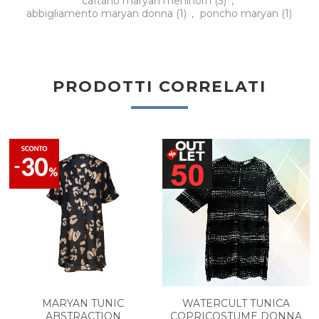
caftano maryan mehlhorn
(3)
,
abbigliamento maryan donna
(1)
,
poncho maryan
(1)
PRODOTTI CORRELATI
MARYAN TUNIC
WATERCULT TUNICA
ABSTRACTION
COPRICOSTUME DONNA