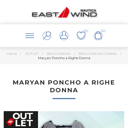
(0)
(0)
Home
/
OUTLET
/
BEACHWEAR
/
BEACHWEAR DONNA
/
Maryan Poncho a Righe Donna
MARYAN PONCHO A RIGHE
DONNA