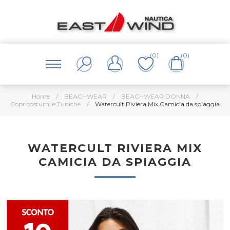
(0)
(0)
Home
/
BEACHWEAR
/
BEACHWEAR DONNA
/
Copricostumi e Tuniche
/
Watercult Riviera Mix Camicia da spiaggia
WATERCULT RIVIERA MIX
CAMICIA DA SPIAGGIA