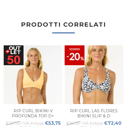
PRODOTTI CORRELATI
RIP CURL BIKINI V
RIP CURL LAS FLORES
PROFONDA TOP D+
BIKINI SLIP & D
PREMIUM SURF + SLIP
BALCONETTE DONNA
€53,75
€72,40
€107,50 IVA inclusa
€90,50 IVA inclusa
SURF PREMIUM YOP