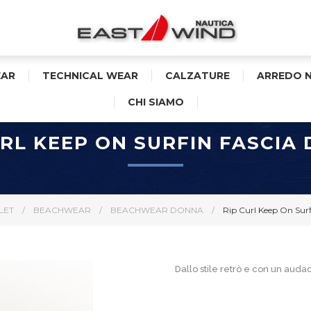
AR
TECHNICAL WEAR
CALZATURE
ARREDO 
CHI SIAMO
URL KEEP ON SURFIN FASCIA
LET
/
BEACHWEAR
/
BEACHWEAR DONNA
/
Rip Curl Keep On Sur
Dallo stile retrò e con un auda