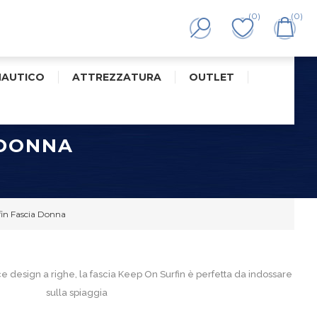
(0)
(0)
NAUTICO
ATTREZZATURA
OUTLET
 DONNA
fin Fascia Donna
ce design a righe, la fascia Keep On Surfin è perfetta da indossare
sulla spiaggia