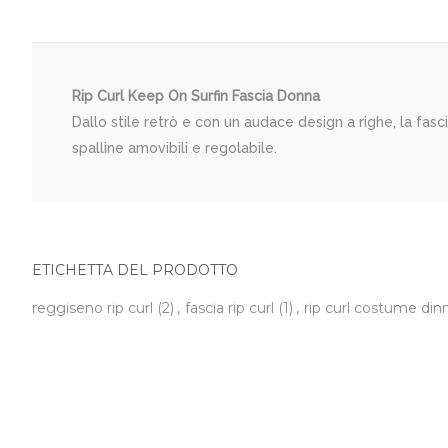
Rip Curl Keep On Surfin Fascia Donna
Dallo stile retrò e con un audace design a righe, la fasc
spalline amovibili e regolabile.
ETICHETTA DEL PRODOTTO
reggiseno rip curl
(2)
,
fascia rip curl
(1)
,
rip curl costume di