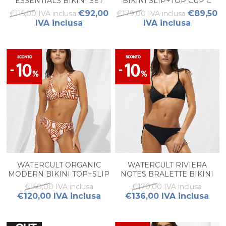
ESSENTIALS BIKINI SET
BIKINI SLIP+TOP CUP C
€92,00
€89,50
€115,00 IVA inclusa
€179,00 IVA inclusa
IVA inclusa
IVA inclusa
WATERCULT ORGANIC
WATERCULT RIVIERA
MODERN BIKINI TOP+SLIP
NOTES BRALETTE BIKINI
SET
€150,00 IVA inclusa
€170,00 IVA inclusa
€120,00 IVA inclusa
€136,00 IVA inclusa