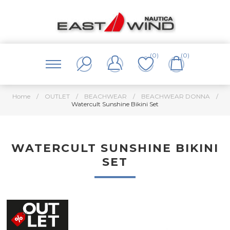
(0)
(0)
Home
/
OUTLET
/
BEACHWEAR
/
BEACHWEAR DONNA
/
Watercult Sunshine Bikini Set
WATERCULT SUNSHINE BIKINI
SET