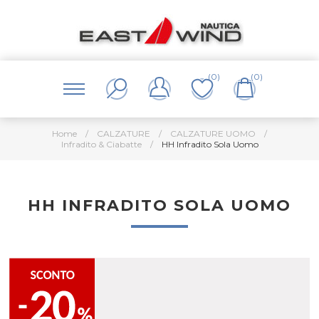
(0)
(0)
Home
/
CALZATURE
/
CALZATURE UOMO
/
Infradito & Ciabatte
/
HH Infradito Sola Uomo
HH INFRADITO SOLA UOMO