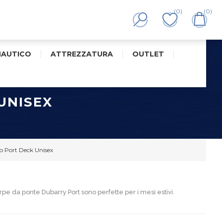
(0)
(0)
NAUTICO
ATTREZZATURA
OUTLET
UNISEX
 Port Deck Unisex
pe da ponte Dubarry Port sono perfette per i mesi estivi.