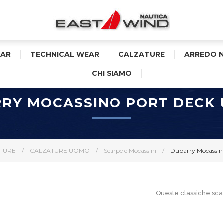
AR
TECHNICAL WEAR
CALZATURE
ARREDO 
CHI SIAMO
RY MOCASSINO PORT DECK 
TURE
/
CALZATURE UOMO
/
Scarpe e Mocassini
/
Dubarry Mocassino
Queste classiche scar