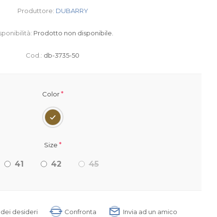
Produttore:
DUBARRY
sponibilità:
Prodotto non disponibile.
Cod.:
db-3735-50
*
Color
*
Size
41
42
45
a dei desideri
Confronta
Invia ad un amico