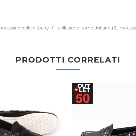
ocassino pelle dubarry
(1)
,
collezione uomo dubarry
(1)
,
mocass
PRODOTTI CORRELATI