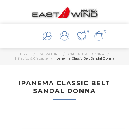
(0)
(0)
Home
/
CALZATURE
/
CALZATURE DONNA
/
Infradito & Ciabatte
/
Ipanema Classic Belt Sandal Donna
IPANEMA CLASSIC BELT
SANDAL DONNA