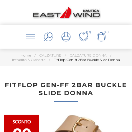
(0)
(0)
Home
/
CALZATURE
/
CALZATURE DONNA
/
Infradito & Ciabatte
/
FitFlop Gen-ff 2Bar Buckle Slide Donna
FITFLOP GEN-FF 2BAR BUCKLE
SLIDE DONNA