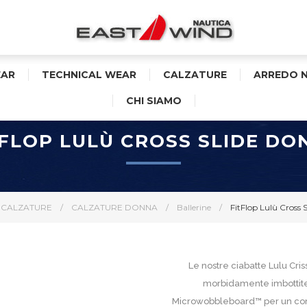
AR
TECHNICAL WEAR
CALZATURE
ARREDO 
CHI SIAMO
TFLOP LULÙ CROSS SLIDE DO
CALZATURE
/
CALZATURE DONNA
/
Ballerine
/
FitFlop Lulù Cross 
Le nostre ciabatte Lulu Cri
morbidamente imbottite,
Microwobbleboard™ per un comfo