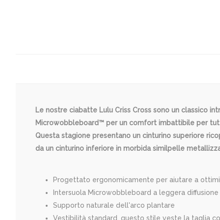
Le nostre ciabatte Lulu Criss Cross sono un classico i
Microwobbleboard™ per un comfort imbattibile per tutto
Questa stagione presentano un cinturino superiore ricop
da un cinturino inferiore in morbida similpelle metallizz
Progettato ergonomicamente per aiutare a ottimiz
Intersuola Microwobbleboard a leggera diffusione 
Supporto naturale dell'arco plantare
Vestibilità standard, questo stile veste la taglia c