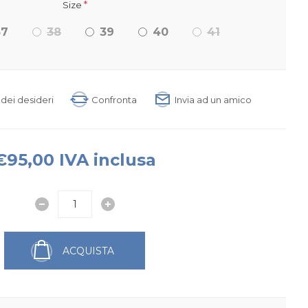
*
Size
37
38
39
40
41
a dei desideri
Confronta
Invia ad un amico
€95,00 IVA inclusa
ACQUISTA