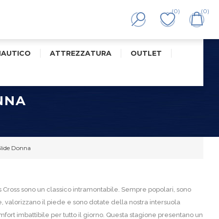
(0)
(0)
NAUTICO
ATTREZZATURA
OUTLET
NNA
Slide Donna
ss Cross sono un classico intramontabile. Sempre popolari, sono
 valorizzano il piede e sono dotate della nostra intersuola
rt imbattibile per tutto il giorno. Questa stagione presentano un