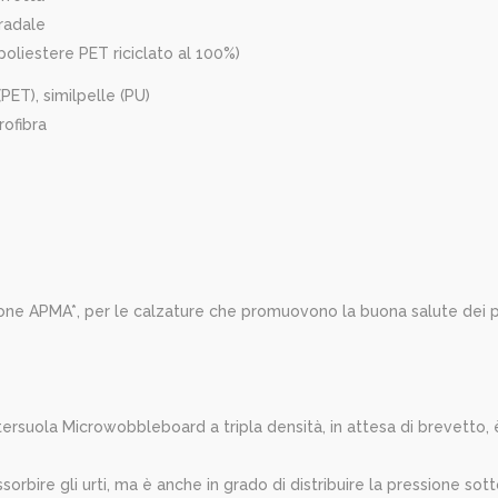
radale
' (poliestere PET riciclato al 100%)
 (PET), similpelle (PU)
rofibra
zione APMA*, per le calzature che promuovono la buona salute dei p
ntersuola Microwobbleboard a tripla densità, in attesa di brevetto,
sorbire gli urti, ma è anche in grado di distribuire la pressione so