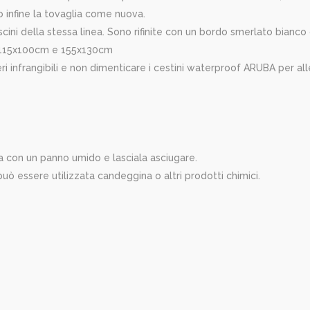
o infine la tovaglia come nuova.
 cuscini della stessa linea. Sono rifinite con un bordo smerlato bia
e: 115x100cm e 155x130cm
eri infrangibili e non dimenticare i cestini waterproof ARUBA per al
a con un panno umido e lasciala asciugare.
 può essere utilizzata candeggina o altri prodotti chimici.