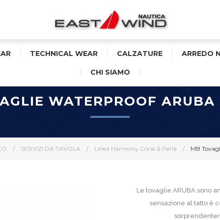
AR
TECHNICAL WEAR
CALZATURE
ARREDO 
CHI SIAMO
AGLIE WATERPROOF ARUBA
CO
/
SERVIZI DA TAVOLA
/
Linea Harmony Coral & Perla
/
MB Tovagl
Le tovaglie ARUBA sono anti
sensazione al tatto è 
sorprendenteme