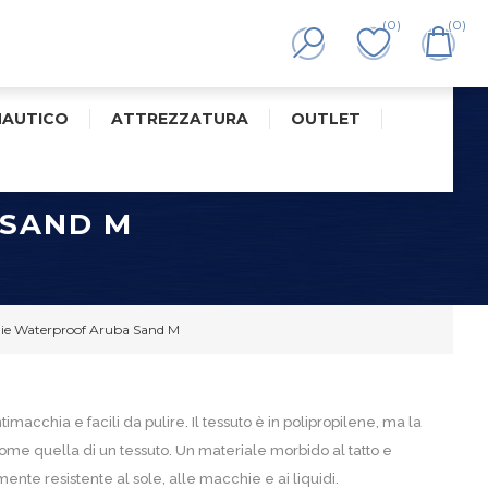
(0)
(0)
NAUTICO
ATTREZZATURA
OUTLET
 SAND M
ie Waterproof Aruba Sand M
macchia e facili da pulire. Il tessuto è in polipropilene, ma la
come quella di un tessuto. Un materiale morbido al tatto e
nte resistente al sole, alle macchie e ai liquidi.