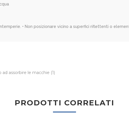
acqua
intemperie. • Non posizionare vicino a superfici riflettenti o element
o ad assorbire le macchie
(1)
PRODOTTI CORRELATI