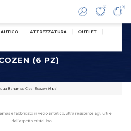
(0)
(0)
NAUTICO
ATTREZZATURA
OUTLET
OZEN (6 PZ)
cqua Bahamas Clear Ecozen (6 pz)
as è fabbricato in vetro sintetico, ultra resistente agli urti e
dall’aspetto cristallino.