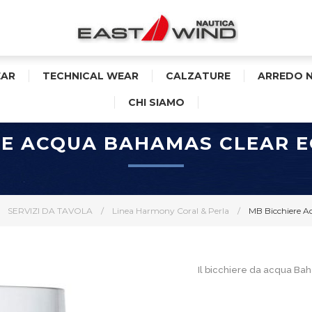
AR
TECHNICAL WEAR
CALZATURE
ARREDO 
CHI SIAMO
RE ACQUA BAHAMAS CLEAR EC
SERVIZI DA TAVOLA
/
Linea Harmony Coral & Perla
/
MB Bicchiere A
Il bicchiere da acqua Baham