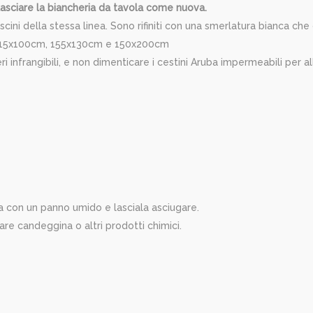
 lasciare la biancheria da tavola come nuova.
 cuscini della stessa linea. Sono rifiniti con una smerlatura bianca 
e: 115x100cm, 155x130cm e 150x200cm
ri infrangibili, e non dimenticare i cestini Aruba impermeabili per a
a con un panno umido e lasciala asciugare.
usare candeggina o altri prodotti chimici.