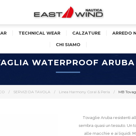
AR
TECHNICAL WEAR
CALZATURE
ARREDO 
CHI SIAMO
AGLIA WATERPROOF ARUBA
CO
/
SERVIZI DA TAVOLA
/
Linea Harmony Coral & Perla
/
MB Tovagl
Tovaglie Aruba resistenti all
sembra quasi un tessuto. Un t
alle macchie e ai liquidi. 