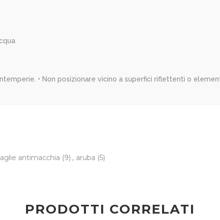
acqua
intemperie. • Non posizionare vicino a superfici riflettenti o element
aglie antimacchia
(9)
,
aruba
(5)
PRODOTTI CORRELATI