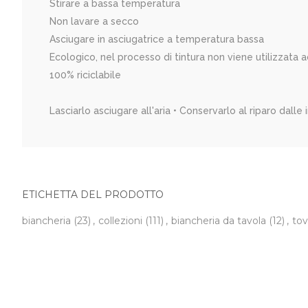
Stirare a bassa temperatura
Non lavare a secco
Asciugare in asciugatrice a temperatura bassa
Ecologico, nel processo di tintura non viene utilizzata 
100% riciclabile
Lasciarlo asciugare all'aria • Conservarlo al riparo dalle 
ETICHETTA DEL PRODOTTO
biancheria
(23)
,
collezioni
(111)
,
biancheria da tavola
(12)
,
tov