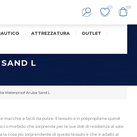
(0)
(0)
NAUTICO
ATTREZZATURA
OUTLET
 SAND L
ia Waterproof Aruba Sand L
e macchie e facili da pulire. Il tessuto è in polipropilene quindi
occo morbido che sorprende per le sue doti di resistenza al sole,
Ma la cosa più sorprendente di questo tessuto è che è adatto al