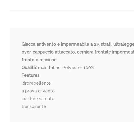
Giacca antivento e impermeabile a 2,5 strati, ultrale
over, cappuccio attaccato, cerniera frontale impermeabile
fronte e maniche.
Qualità:
main fabric: Polyester 100%
Features
idrorepellente
a prova di vento
cuciture saldate
transpirante