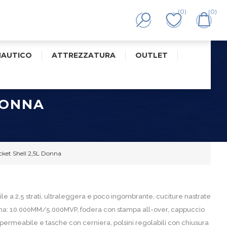
(0)
(0)
NAUTICO
ATTREZZATURA
OUTLET
DONNA
cket Shell 2,5L Donna
e a 2,5 strati, ultraleggera e poco ingombrante, cuciture nastrate
ana: 10.000MM/5.000MVP, fodera con stampa all-over, cappuccio
mpermeabile e tasche con cerniera, polsini regolabili con chiusura