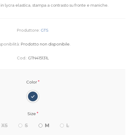
ni in lycra elastica, stampa a contrasto su fronte e maniche.
Produttore:
GTS
sponibilità:
Prodotto non disponibile.
Cod.:
GTN415131L
*
Color
*
Size
XS
S
M
L