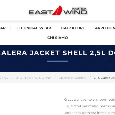
AR
TECHNICAL WEAR
CALZATURE
ARREDO 
CHI SIAMO
GALERA JACKET SHELL 2,5L 
WEAR
/
SPORTSWEAR DONNA
/
Giacche e Giubbini
/
GTS Galera Ja
Giacca antivento e impermeabil
su tutto il perimetro, membr
attaccato, cerniera frontale i