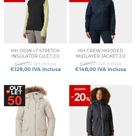
HH ODIN LT STRETCH
HH CREW HOODED
INSULATOR GILET 2.0
MIDLAYER JACKET 2.0
DONNA
DONNA
€160,00 IVA inclusa
€185,00 IVA inclusa
€128,00 IVA inclusa
€148,00 IVA inclusa