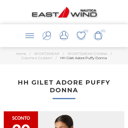
(0)
(0)
Home
/
SPORTSWEAR
/
SPORTSWEAR DONNA
/
Giacche e Giubbini
/
HH Gilet Adore Puffy Donna
HH GILET ADORE PUFFY
DONNA