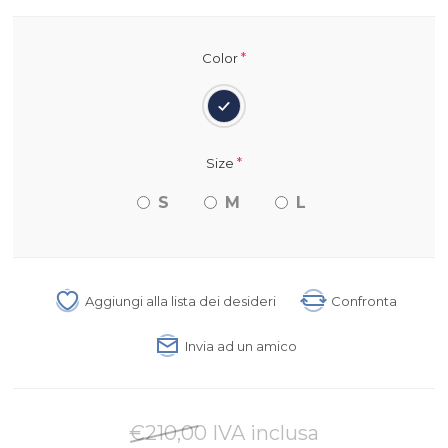
*
Color
*
Size
S
M
L
Aggiungi alla lista dei desideri
Confronta
Invia ad un amico
€210,00 IVA inclusa