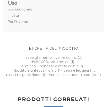
Uso
Uso quotidiano
In città
Per l'inverno
ETICHETTA DEL PRODOTTO
hh abbigliamento inverno donna
(2)
,
shell: 100% poliammide
(1)
,
gilet con lunghezza a metà coscia
(1)
,
imbottitura sintetica high loft™ calda e leggera
(1)
,
massima protezione
(1)
,
morbido cappuccio imbottito
(1)
PRODOTTI CORRELATI