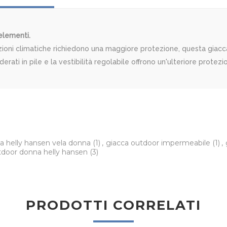
 elementi.
ioni climatiche richiedono una maggiore protezione, questa giacca 
erati in pile e la vestibilità regolabile offrono un'ulteriore protez
a helly hansen vela donna
(1)
,
giacca outdoor impermeabile
(1)
,
tdoor donna helly hansen
(3)
PRODOTTI CORRELATI