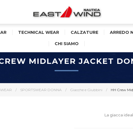
AR
TECHNICAL WEAR
CALZATURE
ARREDO 
CHI SIAMO
CREW MIDLAYER JACKET D
SWEAR
/
SPORTSWEAR DONNA
/
Giacche e Giubbini
/
HH Crew Mid
La giacca ideal