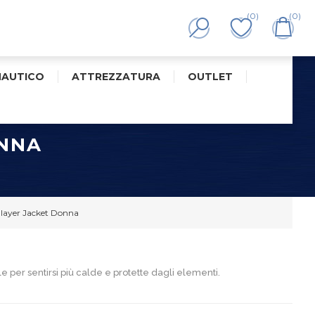
(0)
(0)
NAUTICO
ATTREZZATURA
OUTLET
ONNA
layer Jacket Donna
e per sentirsi più calde e protette dagli elementi.