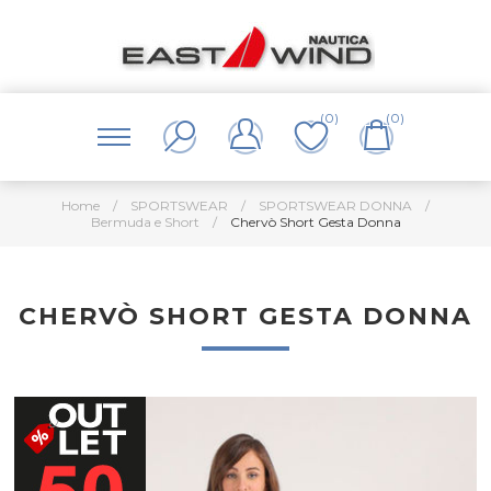
(0)
(0)
Home
/
SPORTSWEAR
/
SPORTSWEAR DONNA
/
Bermuda e Short
/
Chervò Short Gesta Donna
CHERVÒ SHORT GESTA DONNA