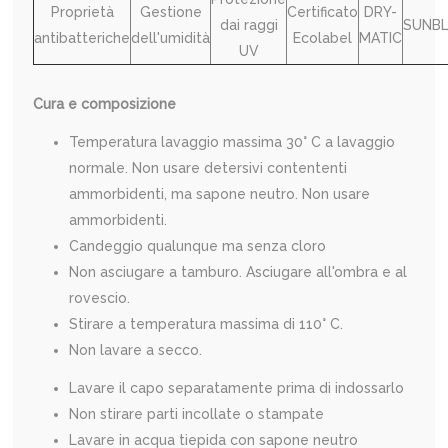
Proprietà
Gestione
Certificato
DRY-
dai raggi
SUNB
antibatteriche
dell'umidità
Ecolabel
MATIC
UV
Cura e composizione
Temperatura lavaggio massima 30° C a lavaggio
normale. Non usare detersivi contententi
ammorbidenti, ma sapone neutro. Non usare
ammorbidenti.
Candeggio qualunque ma senza cloro
Non asciugare a tamburo. Asciugare all'ombra e al
rovescio.
Stirare a temperatura massima di 110° C.
Non lavare a secco.
Lavare il capo separatamente prima di indossarlo
Non stirare parti incollate o stampate
Lavare in acqua tiepida con sapone neutro