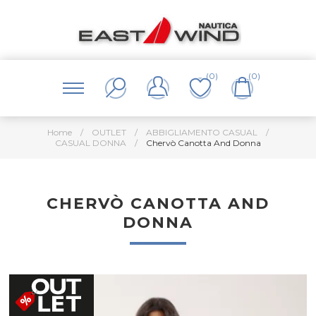
(0)
(0)
Home
/
OUTLET
/
ABBIGLIAMENTO CASUAL
/
CASUAL DONNA
/
Chervò Canotta And Donna
CHERVÒ CANOTTA AND
DONNA