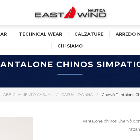
AR
TECHNICAL WEAR
CALZATURE
ARREDO 
CHI SIAMO
ANTALONE CHINOS SIMPAT
ABBIGLIAMENTO CASUAL
/
CASUAL DONNA
/
Chervò Pantalone C
Pantalone chinos Chervò donn
Trattam