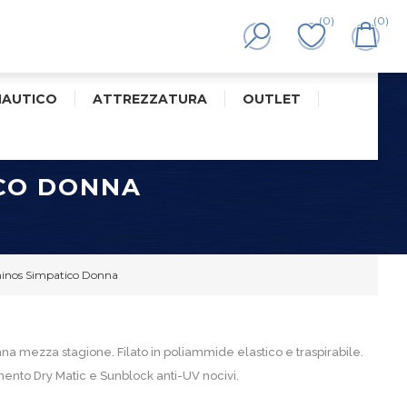
(0)
(0)
NAUTICO
ATTREZZATURA
OUTLET
ICO DONNA
hinos Simpatico Donna
a mezza stagione. Filato in poliammide elastico e traspirabile.
ento Dry Matic e Sunblock anti-UV nocivi.