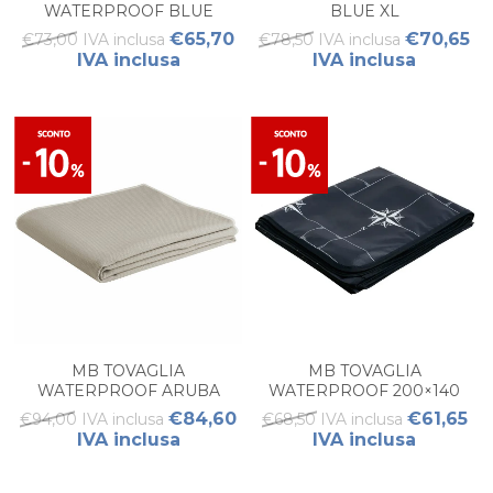
WATERPROOF BLUE
BLUE XL
GRANDE NORTHWIND
€65,70
€70,65
€73,00 IVA inclusa
€78,50 IVA inclusa
(1PZ)
IVA inclusa
IVA inclusa
MB TOVAGLIA
MB TOVAGLIA
WATERPROOF ARUBA
WATERPROOF 200×140
SAND L
NORTHWIND (1PZ)
€84,60
€61,65
€94,00 IVA inclusa
€68,50 IVA inclusa
IVA inclusa
IVA inclusa