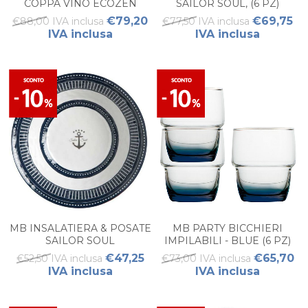
COPPA VINO ECOZEN
SAILOR SOUL, (6 PZ)
ANTISCIVOLO 6PZ
€79,20
€69,75
€88,00 IVA inclusa
€77,50 IVA inclusa
IVA inclusa
IVA inclusa
MB INSALATIERA & POSATE
MB PARTY BICCHIERI
SAILOR SOUL
IMPILABILI - BLUE (6 PZ)
€47,25
€65,70
€52,50 IVA inclusa
€73,00 IVA inclusa
IVA inclusa
IVA inclusa