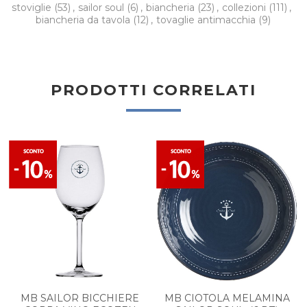
stoviglie
(53)
,
sailor soul
(6)
,
biancheria
(23)
,
collezioni
(111)
,
biancheria da tavola
(12)
,
tovaglie antimacchia
(9)
PRODOTTI CORRELATI
MB SAILOR BICCHIERE
MB CIOTOLA MELAMINA