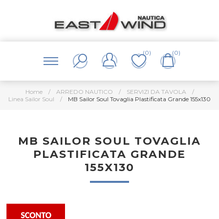
(0)
(0)
Home
/
ARREDO NAUTICO
/
SERVIZI DA TAVOLA
/
Linea Sailor Soul
/
MB Sailor Soul Tovaglia Plastificata Grande 155x130
MB SAILOR SOUL TOVAGLIA
PLASTIFICATA GRANDE
155X130