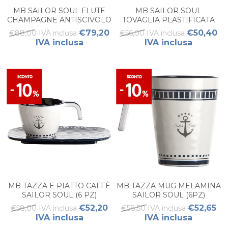
MB SAILOR SOUL FLUTE
MB SAILOR SOUL
CHAMPAGNE ANTISCIVOLO
TOVAGLIA PLASTIFICATA
ECOZEN (SET 6PZ)
GRANDE 155X130
€79,20
€50,40
€88,00 IVA inclusa
€56,00 IVA inclusa
IVA inclusa
IVA inclusa
MB TAZZA E PIATTO CAFFÈ
MB TAZZA MUG MELAMINA
SAILOR SOUL (6 PZ)
SAILOR SOUL (6PZ)
€52,20
€52,65
€58,00 IVA inclusa
€58,50 IVA inclusa
IVA inclusa
IVA inclusa