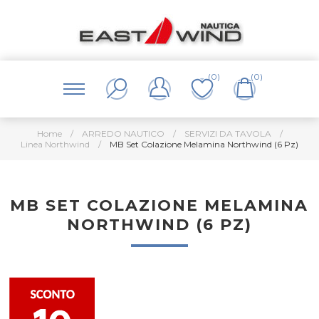
(0)
(0)
Home
/
ARREDO NAUTICO
/
SERVIZI DA TAVOLA
/
Linea Northwind
/
MB Set Colazione Melamina Northwind (6 Pz)
MB SET COLAZIONE MELAMINA
NORTHWIND (6 PZ)