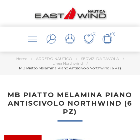
(0)
(0)
Home
/
ARREDO NAUTICO
/
SERVIZI DA TAVOLA
/
Linea Northwind
/
MB Piatto Melamina Piano Antiscivolo Northwind (6 Pz)
MB PIATTO MELAMINA PIANO
ANTISCIVOLO NORTHWIND (6
PZ)