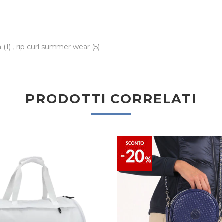
a
(1)
,
rip curl summer wear
(5)
PRODOTTI CORRELATI