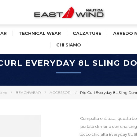
AR
TECHNICAL WEAR
CALZATURE
ARREDO 
CHI SIAMO
 CURL EVERYDAY 8L SLING D
ome
/
BEACHWEAR
/
ACCESSORI
/
Rip Curl Everyday 8L Sling Don
Compatta e stilosa, questa bor
portata di mano con una cingh
tocco chic alla Everyday 8L Sl