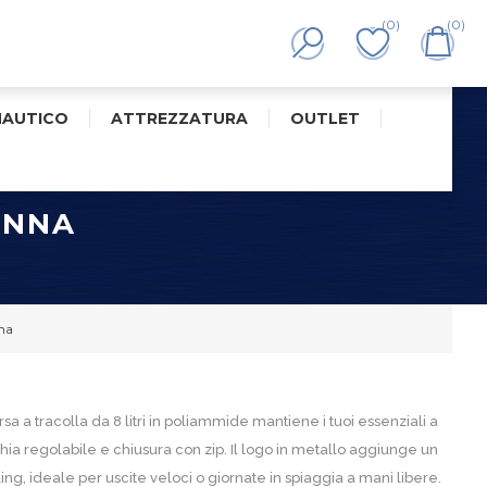
(0)
(0)
NAUTICO
ATTREZZATURA
OUTLET
ONNA
na
sa a tracolla da 8 litri in poliammide mantiene i tuoi essenziali a
ia regolabile e chiusura con zip. Il logo in metallo aggiunge un
ing, ideale per uscite veloci o giornate in spiaggia a mani libere.